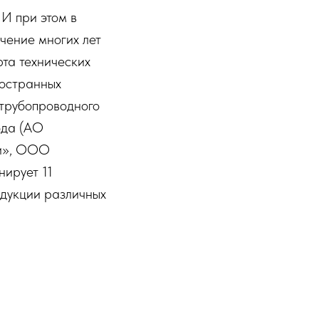
 И при этом в
чение многих лет
та технических
ностранных
 трубопроводного
ода (АО
ли», ООО
нирует 11
дукции различных
частие на всех
Проект АО «ТНН»
последующим
нг. В обоих