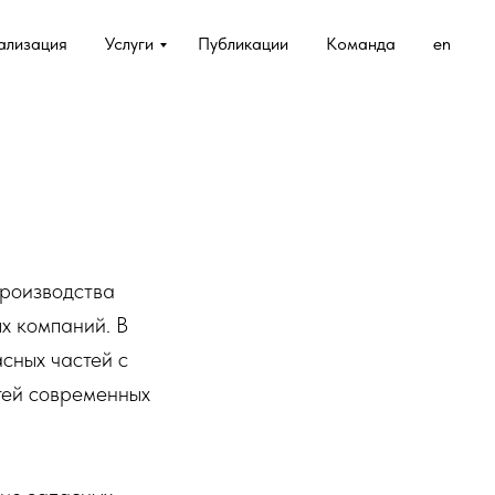
ализация
Услуги
Публикации
Команда
en
производства
х компаний. В
сных частей с
тей современных