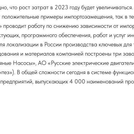
но, что рост затрат в 2023 году будет увеличиваться.
 положительные примеры импортозамещения, так в те
 проводит работу по снижению зависимости от импор
ктующих, программного обеспечения, работ и услуг и
ля локализации в России производства ключевых для
дования и материалов компанией построены три зав
яные Насосы», АО «Русские электрические двигате
тез»). В общей сложности сегодня в системе функцио
 предприятий, выпускающих 4 000 наименований про
рованного оборудования. Наши эксперты принимали у
авода по производству нефтяных насосов.
ы могут идти по пути трансфера технологий с 
стных предприятий или по пути реверс-инжинири