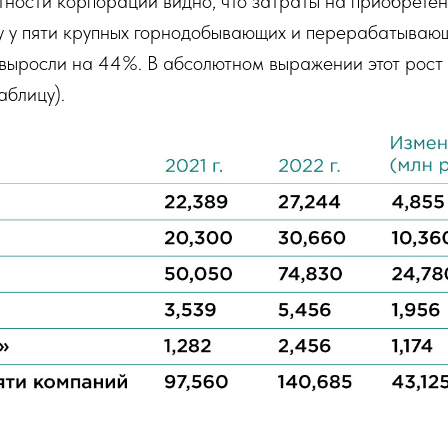
тности корпораций видно, что затраты на приобрете
ду у пяти крупных горнодобывающих и перерабатываю
выросли на 44%. В абсолютном выражении этот рост
аблицу).