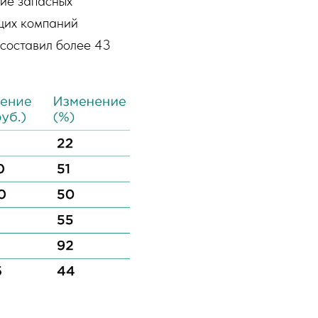
ние запасных
щих компаний
 составил более 43