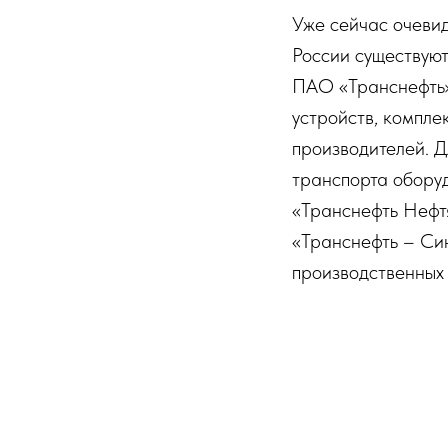
Уже сейчас очевид
России существуют
ПАО «Транснефть»
устройств, компле
производителей. Д
транспорта обору
«Транснефть Нефт
«Транснефть – Син
производственных
видов специализи
этапах создания з
Подобные проект
созданием совме